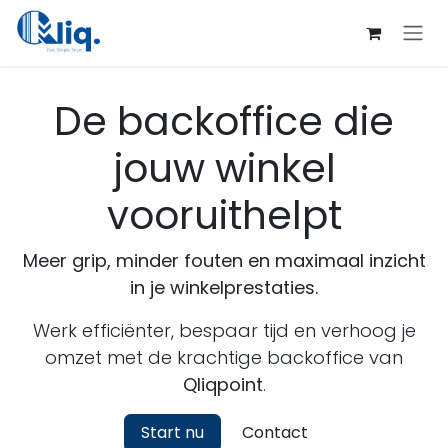
Overslaan naar inhoud
De backoffice die
jouw winkel
vooruithelpt
Meer grip, minder fouten en maximaal inzicht
in je winkelprestaties.
Werk efficiënter, bespaar tijd en verhoog je
omzet met de krachtige backoffice van
Qliqpoint
.
Start nu
Contact