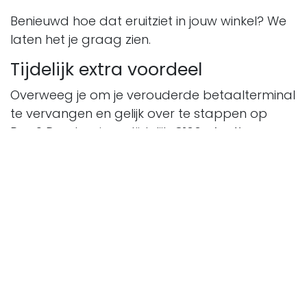
Benieuwd hoe dat eruitziet in jouw winkel? We
laten het je graag zien.
Tijdelijk extra voordeel
Overweeg je om je verouderde betaalterminal
te vervangen en gelijk over te stappen op
Pay.? Dan kun je nu tijdelijk
€100,- korting
ontvangen bij inruil via Qliqpoint en PAY.
Direct overstappen? Vul het formulier in en
profiteer van de tijdelijke inruilkorting.
Je naam
*