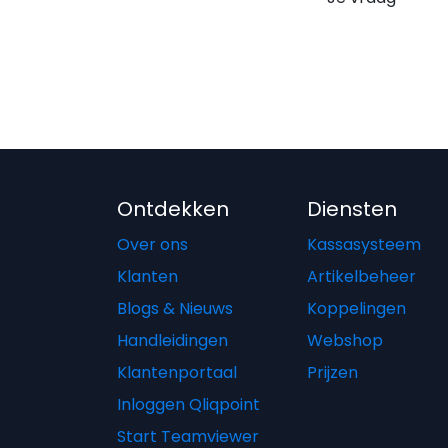
Ontdekken
Diensten
Over ons
Kassasysteem
Klanten
Artikelbeheer
Blogs & Nieuws
Koppelingen
Handleidingen
Webshop
Klantenportaal
Prijzen
Inloggen Qliqpoint
Start Teamviewer