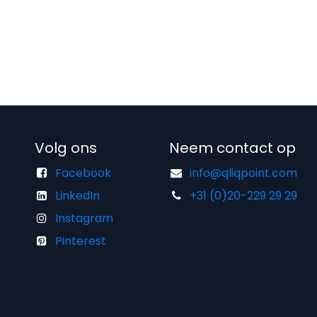
Volg ons
Neem contact op
Facebook
info@qliqpoint.com
LinkedIn
+31 (0)20-229 29 29
Instagram
Pinterest