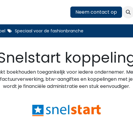
Koppelingen
Blog
Over ons
Neem contact op
Afspraak
bel
Speciaal voor de fashionbranche
Snelstart koppelin
t boekhouden toegankelijk voor iedere ondernemer. Met
factuurverwerking, btw-aangiftes en koppelingen met je
wordt je financiële administratie een stuk eenvoudiger.