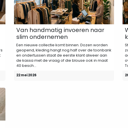
Van handmatig invoeren naar
W
slim ondernemen
k
Een nieuwe collectie komt binnen. Dozen worden
S
rs
geopend, kleding hangt nog half over de toonbank
z
t
en ondertussen staat de eerste klant alweer aan
a
de kassa met de vraag of die blouse ook in maat
o
40 besch...
T
22 mei 2026
2