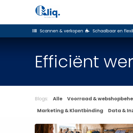
Overslaan naar inhoud
Oplossingen
Branches
Scannen & verkopen
Schaalbaar en flexi
Efficiënt we
Blogs:
Alle
Voorraad & webshopbehe
Marketing & Klantbinding
Data & In