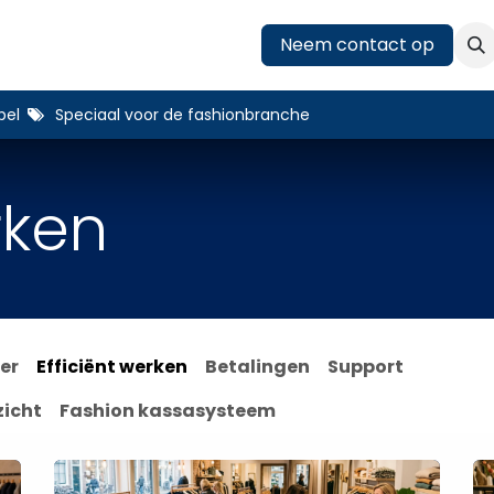
Koppelingen
Blog
Over ons
Neem contact op
Afspraak
bel
Speciaal voor de fashionbranche
rken
er
Efficiënt werken
Betalingen
Support
zicht
Fashion kassasysteem