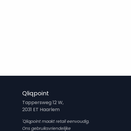
Qliqpoint
Tappersweg 12 W,
2031 ET Haarlem
'Qliqpoint maakt retail eenvoudig.
Ons gebruiksvriendelijke