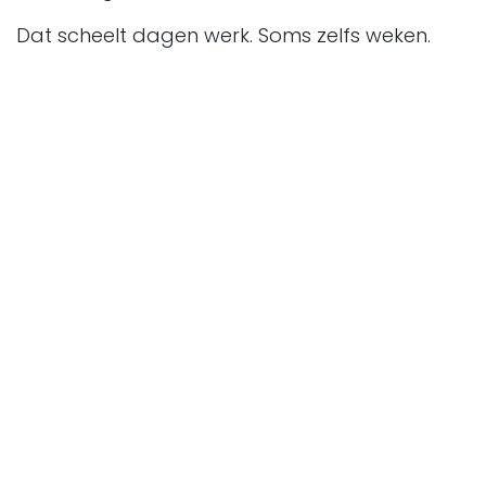
Dat scheelt dagen werk. Soms zelfs weken.
Fashion retail vraagt om een andere
aanpak
Algemene kassasystemen zijn vaak niet
ingericht op de complexiteit van fashion.