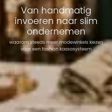
Van handmatig
invoeren naar slim
ondernemen
waarom steeds meer modewinkels kiezen
voor een fashion kassasysteem